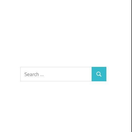
Search
Search
for: