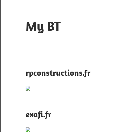
Skip
to
content
My BT
Le
contrôle
du
web
rpconstructions.fr
exafi.fr