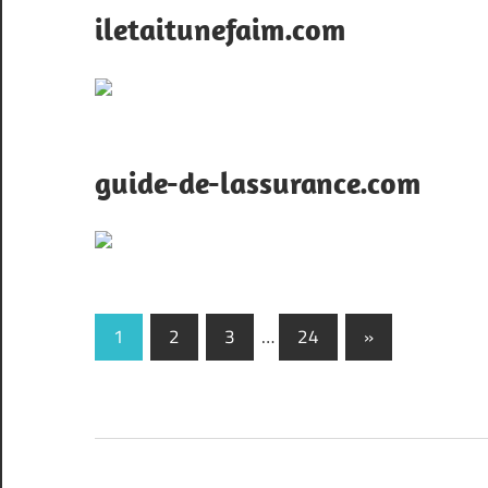
iletaitunefaim.com
guide-de-lassurance.com
Pagination
Next
1
2
3
…
24
»
Posts
des
publications