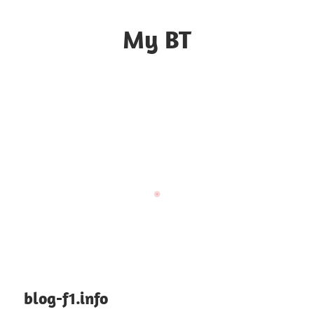
Skip
to
My BT
content
Le
contrôle
du
web
blog-f1.info