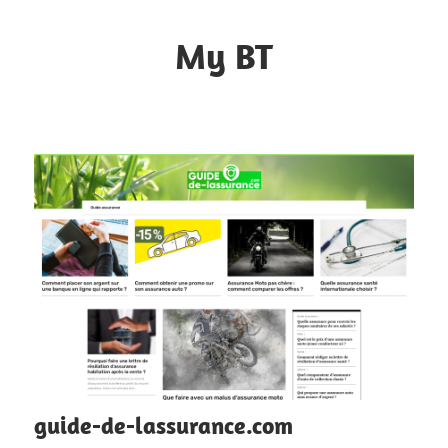
Skip
to
My BT
content
Le
contrôle
du
web
guide-de-lassurance.com