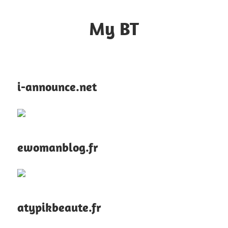
Skip
to
My BT
content
Le
contrôle
du
i-announce.net
web
ewomanblog.fr
atypikbeaute.fr