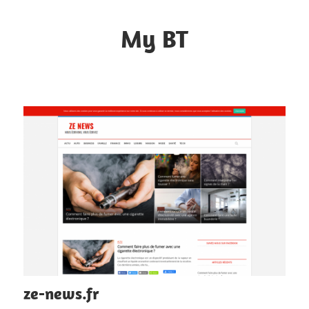
Skip
to
My BT
content
Le
contrôle
du
web
ze-news.fr