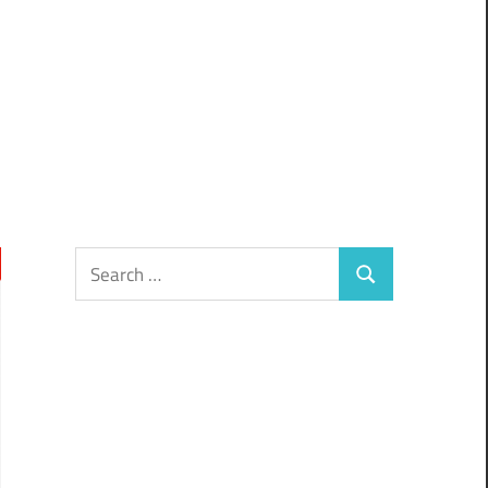
Search
Search
for: