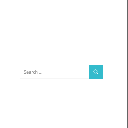
Search
Search
for: