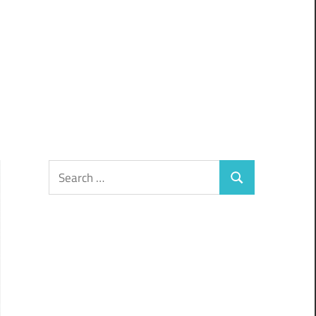
Search
Search
for: