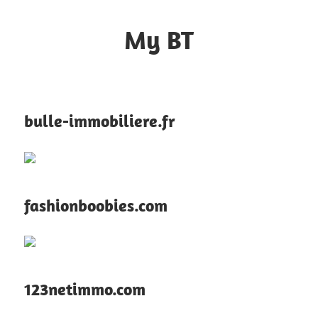
Skip
to
My BT
content
Le
contrôle
du
bulle-immobiliere.fr
web
fashionboobies.com
123netimmo.com