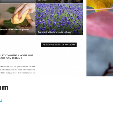
com
m