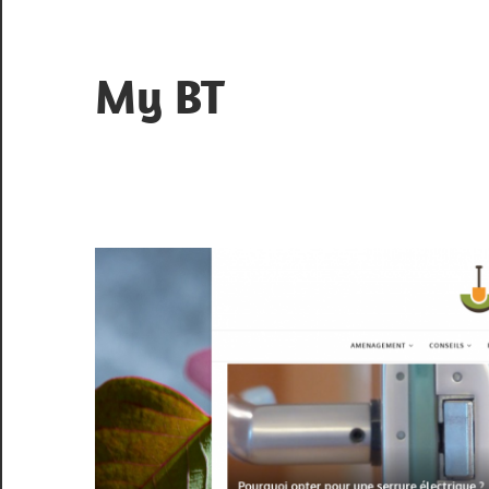
Skip
to
content
My BT
Le
contrôle
du
web