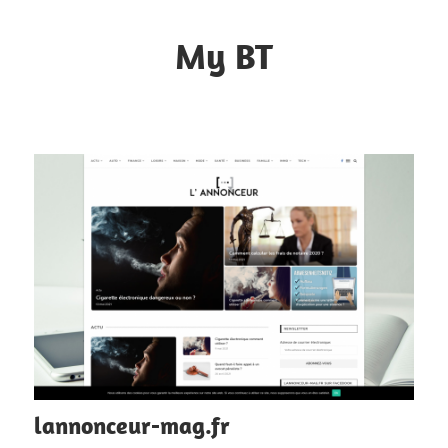
Skip
to
My BT
content
Le
contrôle
du
web
lannonceur-mag.fr