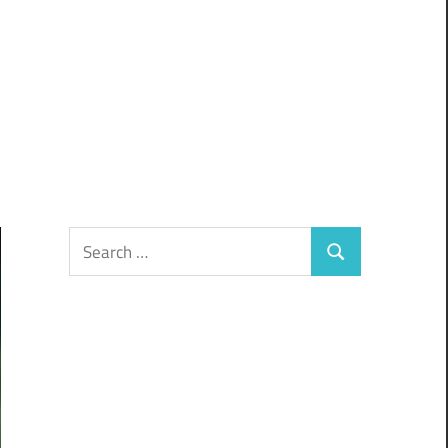
Search
Search
for: