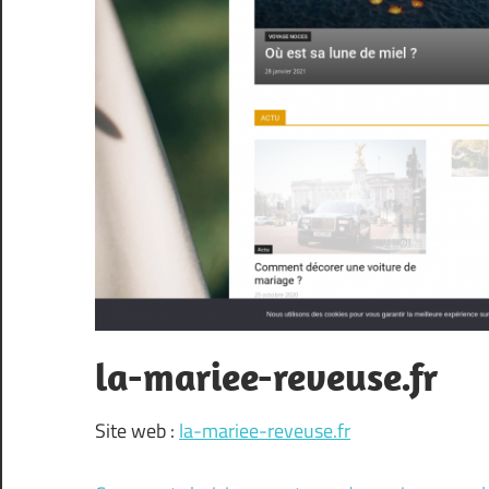
la-mariee-reveuse.fr
Site web :
la-mariee-reveuse.fr