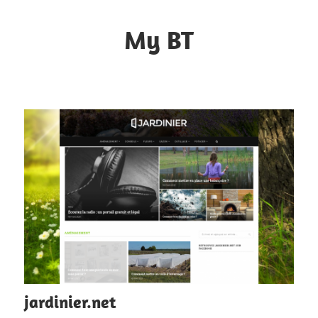
Skip
to
My BT
content
Le
contrôle
du
web
jardinier.net