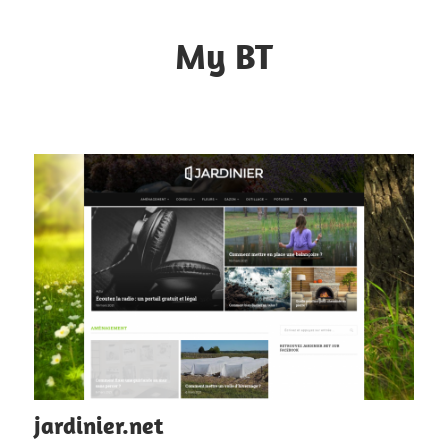
Skip
to
My BT
content
Le
contrôle
du
web
jardinier.net