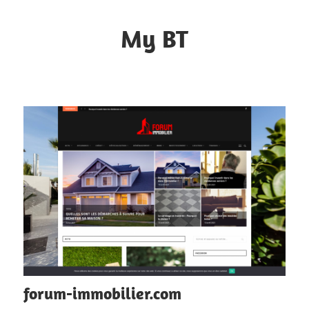
Skip
to
My BT
content
Le
contrôle
du
web
forum-immobilier.com