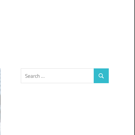
Search
Search
for: