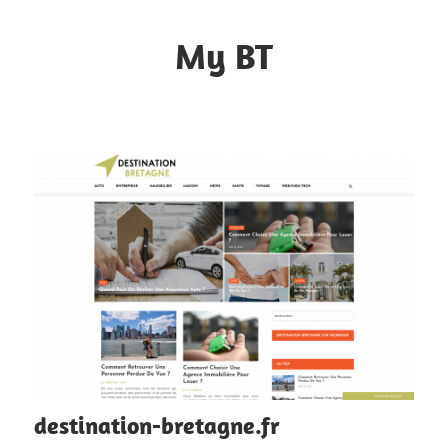
Skip
to
My BT
content
Le
contrôle
du
web
destination-bretagne.fr