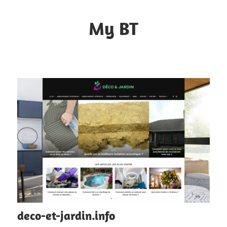
Skip
to
My BT
content
Le
contrôle
du
web
deco-et-jardin.info