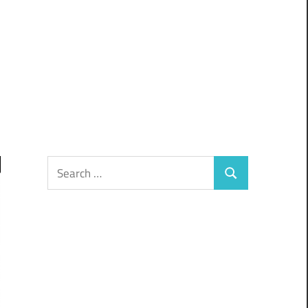
Search
Search
for: