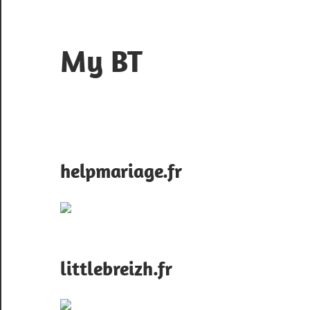
Skip
to
content
My BT
Le
contrôle
du
web
helpmariage.fr
littlebreizh.fr