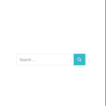
Search
Search
for: