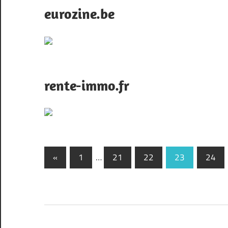
eurozine.be
rente-immo.fr
Pagination
Previous
«
1
…
21
22
23
24
Posts
des
publications